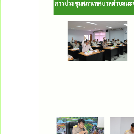
การประชุมสภาเทศบาลตำบลมะขามเม