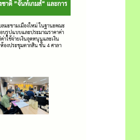
าติ ”จันท์เกมส์“ และการ
ตำบลมะขามเมืองใหม่ ในฐานะคณะ
รวจสอบรูปแบบและประมาณราคาค่า
าใช้จ่ายเงินอุดหนุนและเงิน
องประชุมตากสิน ชั้น 4 ศาลา